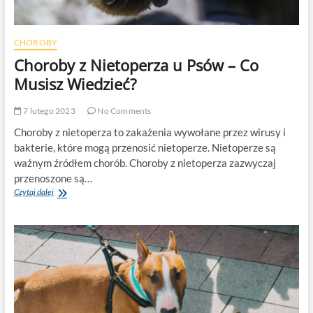
CHOROBY
Choroby z Nietoperza u Psów – Co
Musisz Wiedzieć?
7 lutego 2023
No Comments
Choroby z nietoperza to zakażenia wywołane przez wirusy i
bakterie, które mogą przenosić nietoperze. Nietoperze są
ważnym źródłem chorób. Choroby z nietoperza zazwyczaj
przenoszone są…
Choroby
Czytaj dalej
z
Nietoperza
u
Psów
–
Co
Musisz
Wiedzieć?