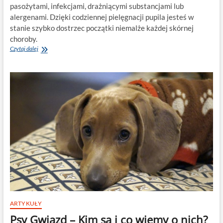
pasożytami, infekcjami, drażniącymi substancjami lub
alergenami. Dzięki codziennej pielęgnacji pupila jesteś w
stanie szybko dostrzec początki niemalże każdej skórnej
choroby.
Choroby
Czytaj dalej
skóry
u
psa
–
objawy,
leczenie,
zapobieganie
ARTYKUŁY
Psy Gwiazd – Kim są i co wiemy o nich?