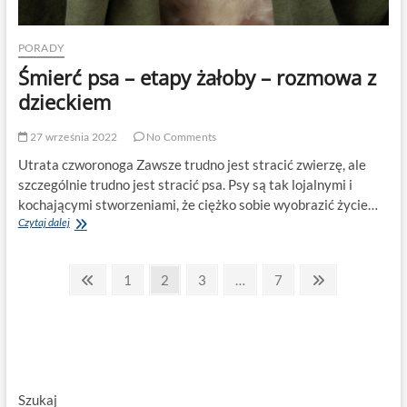
PORADY
Śmierć psa – etapy żałoby – rozmowa z
dzieckiem
27 września 2022
No Comments
Utrata czworonoga Zawsze trudno jest stracić zwierzę, ale
szczególnie trudno jest stracić psa. Psy są tak lojalnymi i
kochającymi stworzeniami, że ciężko sobie wyobrazić życie…
Śmierć
Czytaj dalej
psa
–
Stronicowanie
etapy
Previous
Page
Page
Page
Page
Next
1
2
3
…
7
żałoby
page
page
wpisów
–
rozmowa
z
dzieckiem
Szukaj