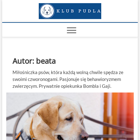
Skip
Klub
to
SERWIS O PSACH
content
Pudla
Autor:
beata
Miłośniczka psów, która każdą wolną chwile spędza ze
swoimi czworonogami. Pasjonuje się behawioryzmem
zwierzęcym. Prywatnie opiekunka Bombla i Gaji.