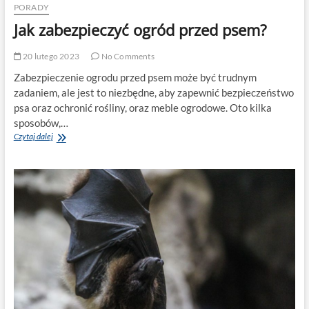
PORADY
Jak zabezpieczyć ogród przed psem?
20 lutego 2023
No Comments
Zabezpieczenie ogrodu przed psem może być trudnym
zadaniem, ale jest to niezbędne, aby zapewnić bezpieczeństwo
psa oraz ochronić rośliny, oraz meble ogrodowe. Oto kilka
sposobów,…
Jak
Czytaj dalej
zabezpieczyć
ogród
przed
psem?