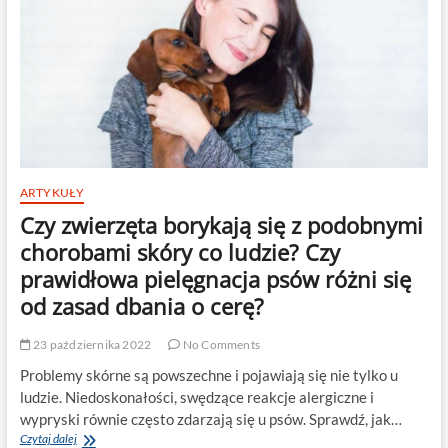
ARTYKUŁY
Czy zwierzęta borykają się z podobnymi
chorobami skóry co ludzie? Czy
prawidłowa pielęgnacja psów różni się
od zasad dbania o cerę?
23 października 2022
No Comments
Problemy skórne są powszechne i pojawiają się nie tylko u
ludzie. Niedoskonałości, swędzące reakcje alergiczne i
wypryski równie często zdarzają się u psów. Sprawdź, jak…
Czy
Czytaj dalej