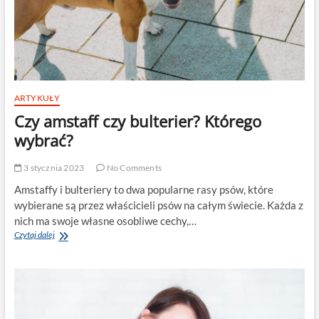
ARTYKUŁY
Czy amstaff czy bulterier? Którego
wybrać?
3 stycznia 2023
No Comments
Amstaffy i bulteriery to dwa popularne rasy psów, które
wybierane są przez właścicieli psów na całym świecie. Każda z
nich ma swoje własne osobliwe cechy,…
Czy
Czytaj dalej
amstaff
czy
bulterier?
Którego
wybrać?