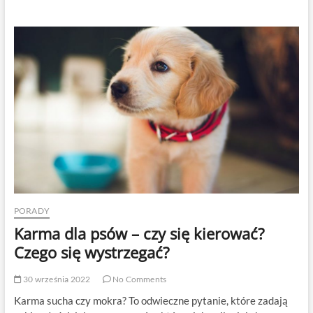
zwierzęta
borykają
się
z
podobnymi
chorobami
skóry
co
ludzie?
Czy
prawidłowa
pielęgnacja
psów
różni
się
od
zasad
PORADY
dbania
Karma dla psów – czy się kierować?
o
cerę?
Czego się wystrzegać?
30 września 2022
No Comments
Karma sucha czy mokra? To odwieczne pytanie, które zadają