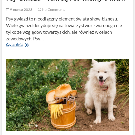
9 marca 2023
No Comments
Psy gwiazd to nieodłączny element świata show-biznesu.
Wiele gwiazd decyduje się na towarzystwo czworonoga nie
tylko ze względów towarzyskich, ale również w celach
zawodowych. Psy…
Psy
Czytaj dalej
Gwiazd
–
Kim
są
i
co
wiemy
o
nich?