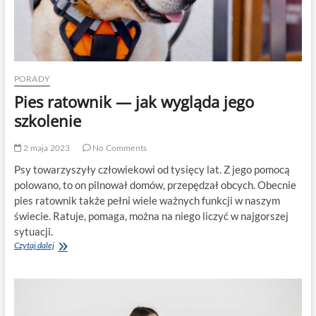
PORADY
Pies ratownik — jak wygląda jego
szkolenie
2 maja 2023
No Comments
Psy towarzyszyły człowiekowi od tysięcy lat. Z jego pomocą
polowano, to on pilnował domów, przepędzał obcych. Obecnie
pies ratownik także pełni wiele ważnych funkcji w naszym
świecie. Ratuje, pomaga, można na niego liczyć w najgorszej
sytuacji.
Pies
Czytaj dalej
ratownik
—
jak
wygląda
jego