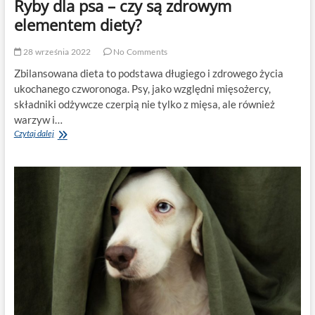
Ryby dla psa – czy są zdrowym
elementem diety?
28 września 2022
No Comments
Zbilansowana dieta to podstawa długiego i zdrowego życia
ukochanego czworonoga. Psy, jako względni mięsożercy,
składniki odżywcze czerpią nie tylko z mięsa, ale również
warzyw i…
Ryby
Czytaj dalej
dla
psa
–
czy
są
zdrowym
elementem
diety?