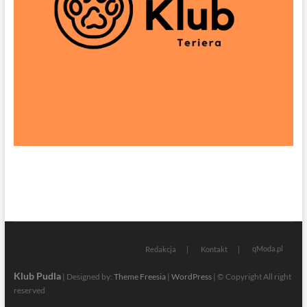
qModa.pl
Redakcja
Kontakt
Klub Pudla
| Designed by:
Theme Freesia
|
WordPress
| © Copyright All right
reserved