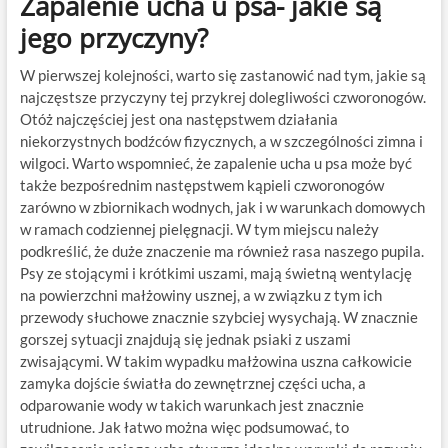
Zapalenie ucha u psa- jakie są
jego przyczyny?
W pierwszej kolejności, warto się zastanowić nad tym, jakie są
najczęstsze przyczyny tej przykrej dolegliwości czworonogów.
Otóż najczęściej jest ona następstwem działania
niekorzystnych bodźców fizycznych, a w szczególności zimna i
wilgoci. Warto wspomnieć, że zapalenie ucha u psa może być
także bezpośrednim następstwem kąpieli czworonogów
zarówno w zbiornikach wodnych, jak i w warunkach domowych
w ramach codziennej pielęgnacji. W tym miejscu należy
podkreślić, że duże znaczenie ma również rasa naszego pupila.
Psy ze stojącymi i krótkimi uszami, mają świetną wentylację
na powierzchni małżowiny usznej, a w związku z tym ich
przewody słuchowe znacznie szybciej wysychają. W znacznie
gorszej sytuacji znajdują się jednak psiaki z uszami
zwisającymi. W takim wypadku małżowina uszna całkowicie
zamyka dojście światła do zewnętrznej części ucha, a
odparowanie wody w takich warunkach jest znacznie
utrudnione. Jak łatwo można więc podsumować, to