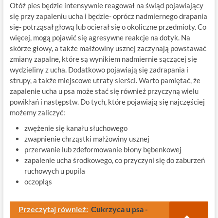
Otóż pies będzie intensywnie reagował na świąd pojawiający
się przy zapaleniu ucha i będzie- oprócz nadmiernego drapania
się- potrząsał głową lub ocierał się o okoliczne przedmioty. Co
więcej, mogą pojawić się agresywne reakcje na dotyk. Na
skórze głowy, a także małżowiny usznej zaczynają powstawać
zmiany zapalne, które są wynikiem nadmiernie sączącej się
wydzieliny z ucha. Dodatkowo pojawiają się zadrapania i
strupy, a także miejscowe utraty sierści. Warto pamiętać, że
zapalenie ucha u psa może stać się również przyczyną wielu
powikłań i następstw. Do tych, które pojawiają się najczęściej
możemy zaliczyć:
zwężenie się kanału słuchowego
zwapnienie chrząstki małżowiny usznej
przerwanie lub zdeformowanie błony bębenkowej
zapalenie ucha środkowego, co przyczyni się do zaburzeń
ruchowych u pupila
oczopląs
Przeczytaj również:
Cukrzyca u psa -