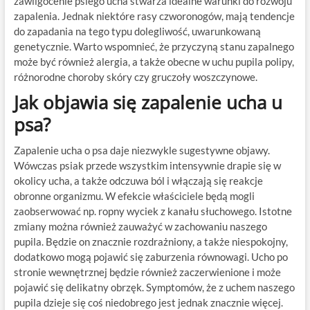
zawilgocenie psiego ucha stwarza idealne warunki do rozwoju
zapalenia. Jednak niektóre rasy czworonogów, mają tendencje
do zapadania na tego typu dolegliwość, uwarunkowaną
genetycznie. Warto wspomnieć, że przyczyną stanu zapalnego
może być również alergia, a także obecne w uchu pupila polipy,
różnorodne choroby skóry czy gruczoły woszczynowe.
Jak objawia się zapalenie ucha u
psa?
Zapalenie ucha o psa daje niezwykle sugestywne objawy.
Wówczas psiak przede wszystkim intensywnie drapie się w
okolicy ucha, a także odczuwa ból i włączają się reakcje
obronne organizmu. W efekcie właściciele będą mogli
zaobserwować np. ropny wyciek z kanału słuchowego. Istotne
zmiany można również zauważyć w zachowaniu naszego
pupila. Będzie on znacznie rozdrażniony, a także niespokojny,
dodatkowo mogą pojawić się zaburzenia równowagi. Ucho po
stronie wewnętrznej będzie również zaczerwienione i może
pojawić się delikatny obrzęk. Symptomów, że z uchem naszego
pupila dzieje się coś niedobrego jest jednak znacznie więcej.