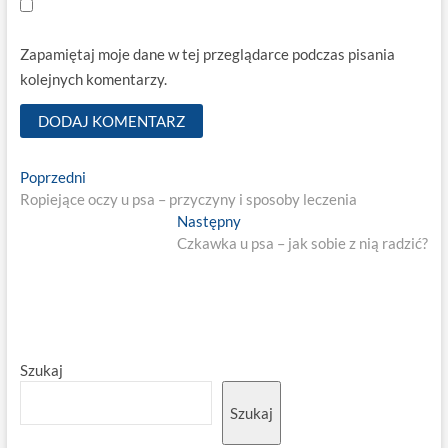
Zapamiętaj moje dane w tej przeglądarce podczas pisania
kolejnych komentarzy.
Nawigacja
Previous
Poprzedni
post:
Ropiejące oczy u psa – przyczyny i sposoby leczenia
wpisu
Next
Następny
post:
Czkawka u psa – jak sobie z nią radzić?
Szukaj
Szukaj