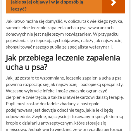
jakie są jej objawy i w jaki sposób ją
leczyć?
Jak łatwo można się domyślić, w obliczu tak wielkiego ryzyka,
samodzielne leczenie zapalenia ucha u psa, w warunkach
domowych nie jest najlepszym rozwiązaniem. W przypadku
pojawienia się niepokojących objawów, należy jak najszybciej
skonsultować naszego pupila ze specjalista weterynarii.
Jak przebiega leczenie zapalenia
ucha u psa?
Jak już zostało to wspomniane, leczenie zapalenia ucha u psa
powinno rozpocząć się jak najszybciej i pod opieką specjalisty.
Wczesne wykrycie infekcji może znacznie ograniczyć
cierpienie zwierzęcia, a także ułatwi lekarzowi dalszą terapię.
Pupil musi zostać dokładnie zbadany, a następnie
podejmowana jest decyzja odnośnie tego, jakie leki będą
odpowiednie. Zwykle, najczęściej stosowanym specyfikiem są
krople o działaniu antyseptycznym, które stosuje się
miejscowo. Jednak warto wiedzieć, że w przypadku perforacji